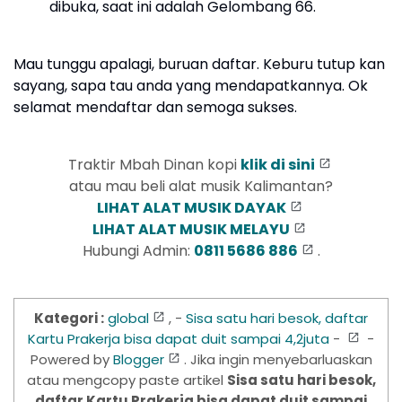
dibuka, saat ini adalah Gelombang 66.
Mau tunggu apalagi, buruan daftar. Keburu tutup kan
sayang, sapa tau anda yang mendapatkannya. Ok
selamat mendaftar dan semoga sukses.
Traktir Mbah Dinan kopi
klik di sini
atau mau beli alat musik Kalimantan?
LIHAT ALAT MUSIK DAYAK
LIHAT ALAT MUSIK MELAYU
Hubungi Admin:
0811 5686 886
.
Kategori :
global
, -
Sisa satu hari besok, daftar
Kartu Prakerja bisa dapat duit sampai 4,2juta
-
-
Powered by
Blogger
. Jika ingin menyebarluaskan
atau mengcopy paste artikel
Sisa satu hari besok,
daftar Kartu Prakerja bisa dapat duit sampai