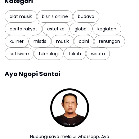
Kategori
alat musik
bisnis online
budaya
cerita rakyat
estetika
global
kegiatan
kuliner
mistis
musik
opini
renungan
software
teknologi
tokoh
wisata
Ayo Ngopi Santai
Hubungi saya melalui whatsapp. Ayo