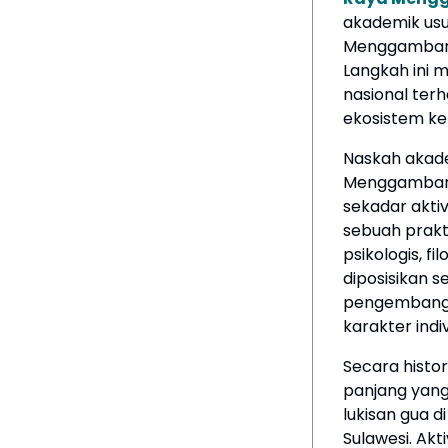
akademik usu
Menggambar”
Langkah ini
nasional ter
ekosistem keb
Naskah akade
Menggambar 
sekadar aktiv
sebuah prakti
psikologis, f
diposisikan s
pengembangan
karakter ind
Secara histor
panjang yang
lukisan gua d
Sulawesi. Ak