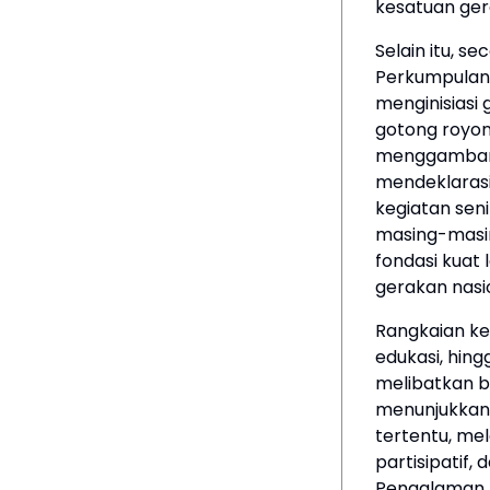
kesatuan ger
Selain itu, s
Perkumpulan
menginisiasi 
gotong royon
menggambar, 
mendeklaras
kegiatan sen
masing-masing
fondasi kuat
gerakan nasio
Rangkaian ke
edukasi, hin
melibatkan b
menunjukkan
tertentu, mel
partisipatif
Pengalaman k