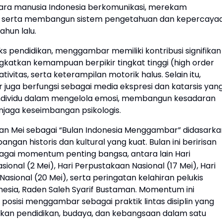
cara manusia Indonesia berkomunikasi, merekam
 serta membangun sistem pengetahuan dan kepercaya
tahun lalu.
s pendidikan, menggambar memiliki kontribusi signifikan
katkan kemampuan berpikir tingkat tinggi (high order
ativitas, serta keterampilan motorik halus. Selain itu,
uga berfungsi sebagai media ekspresi dan katarsis yan
dividu dalam mengelola emosi, membangun kesadaran
enjaga keseimbangan psikologis.
lan Mei sebagai “Bulan Indonesia Menggambar” didasarka
ngan historis dan kultural yang kuat. Bulan ini beririsan
gai momentum penting bangsa, antara lain Hari
sional (2 Mei), Hari Perpustakaan Nasional (17 Mei), Hari
asional (20 Mei), serta peringatan kelahiran pelukis
esia, Raden Saleh Syarif Bustaman. Momentum ini
osisi menggambar sebagai praktik lintas disiplin yang
an pendidikan, budaya, dan kebangsaan dalam satu