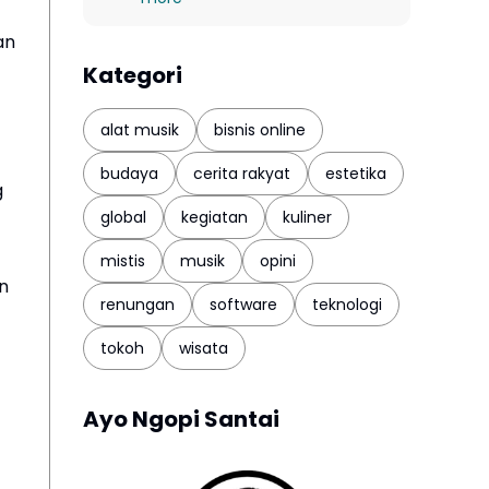
an
Kategori
alat musik
bisnis online
budaya
cerita rakyat
estetika
g
global
kegiatan
kuliner
mistis
musik
opini
n
renungan
software
teknologi
tokoh
wisata
Ayo Ngopi Santai