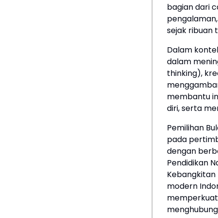
bagian dari 
pengalaman,
sejak ribuan 
Dalam kontek
dalam mening
thinking), kre
menggambar j
membantu in
diri, serta m
Pemilihan Bu
pada pertimba
dengan berba
Pendidikan Na
Kebangkitan N
modern Indon
memperkuat p
menghubungk