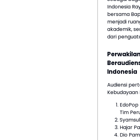
Indonesia Ra
bersama Bapa
menjadi ruan
akademik, se
dari penguata
Perwakila
Beraudien
Indonesia
Audiensi pert
Kebudayaan Re
EdoPop 
Tim Per
Syamsul
Hajar P
Dio Pam