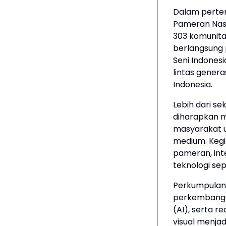
Dalam pertem
Pameran Nas
303 komunita
berlangsung p
Seni Indones
lintas gener
Indonesia.
Lebih dari s
diharapkan m
masyarakat 
medium. Kegi
pameran, inte
teknologi sep
Perkumpulan
perkembangan
(AI), serta r
visual menja