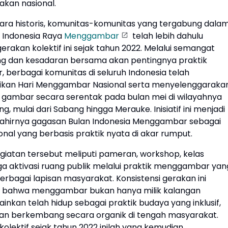
akan nasional.
ecara historis, komunitas-komunitas yang tergabung dala
 Indonesia Raya
Menggambar
telah lebih dahulu
gerakan kolektif ini sejak tahun 2022. Melalui semangat
g dan kesadaran bersama akan pentingnya praktik
berbagai komunitas di seluruh Indonesia telah
ikan Hari Menggambar Nasional serta menyelenggaraka
i gambar secara serentak pada bulan mei di wilayahnya
, mulai dari Sabang hingga Merauke. Inisiatif ini menjadi
 lahirnya gagasan Bulan Indonesia Menggambar sebagai
nal yang berbasis praktik nyata di akar rumput.
giatan tersebut meliputi pameran, workshop, kelas
gga aktivasi ruang publik melalui praktik menggambar yan
erbagai lapisan masyarakat. Konsistensi gerakan ini
 bahwa menggambar bukan hanya milik kalangan
ainkan telah hidup sebagai praktik budaya yang inklusif,
, dan berkembang secara organik di tengah masyarakat.
olektif sejak tahun 2022 inilah yang kemudian