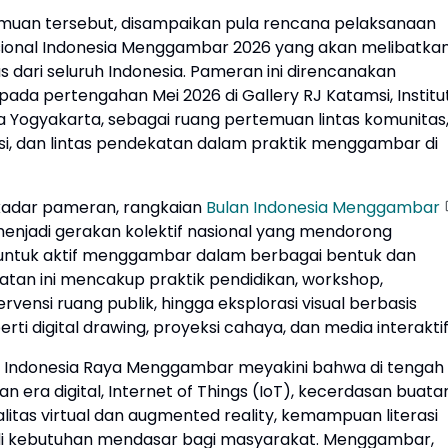
uan tersebut, disampaikan pula rencana pelaksanaan
ional Indonesia Menggambar 2026 yang akan melibatka
s dari seluruh Indonesia. Pameran ini direncanakan
ada pertengahan Mei 2026 di Gallery RJ Katamsi, Institu
ia Yogyakarta, sebagai ruang pertemuan lintas komunitas
asi, dan lintas pendekatan dalam praktik menggambar di
ekadar pameran, rangkaian
Bulan Indonesia Menggambar
enjadi gerakan kolektif nasional yang mendorong
untuk aktif menggambar dalam berbagai bentuk dan
atan ini mencakup praktik pendidikan, workshop,
rvensi ruang publik, hingga eksplorasi visual berbasis
erti digital drawing, proyeksi cahaya, dan media interaktif
 Indonesia Raya Menggambar meyakini bahwa di tengah
 era digital, Internet of Things (IoT), kecerdasan buata
ealitas virtual dan augmented reality, kemampuan literasi
di kebutuhan mendasar bagi masyarakat. Menggambar,