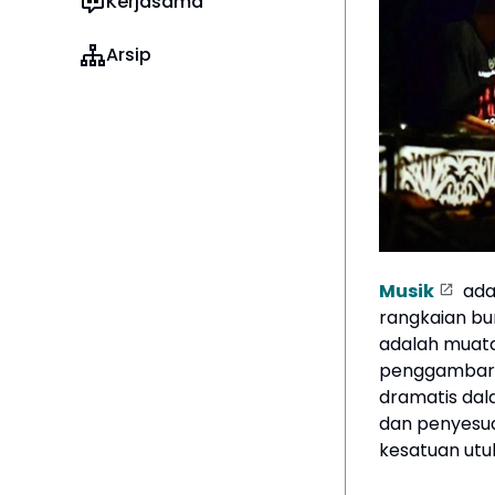
Kerjasama
Arsip
Musik
ada
rangkaian bu
adalah muatan
penggambaran
dramatis dala
dan penyesua
kesatuan utu