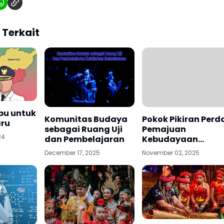
 Terkait
bu untuk
Komunitas Budaya
Pokok Pikiran Perd
aru
sebagai Ruang Uji
Pemajuan
24
dan Pembelajaran
Kebudayaan
Daeerah
December 17, 2025
November 02, 2025