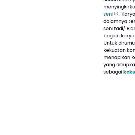
menyingkirk
seni
. Kary
dalamnya ter
seni tadi/ Bi
bagian karya 
Untuk dirumu
kekuatan kons
menapikan ka
yang ditiupk
sebagai
keku