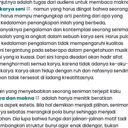
njutnya adalah tugas dari audiens untuk membaca makn
karya seni
. namun yang harus diingat bahwa seorang
 harus mampu mengungkap arti penting dari apa yang
 Kedalaman penangkapan inilah yang berbeda,
banyaknya pengalaman dan kontemplasi seorang senim
alah yang ia angkat dalam sebuah karya seni. Harus pul
a kedalaman pengalaman tidak mempengaruhi kualitas
 ini tergantung pada seberapa dalam pengetahuan musik
 yang ia kuasai. Dari sini tanpa disadari akan hadir sifat
menghormati semua karya, karena tidak adanya ke-aku-
karya. Karya akan hidup dengan ruh dan nafasnya sendiri
n tidak tersesat di ladang kreatifitasnya.
in yang menyebabkan seorang seniman terjepit kaku
ya dan makna
adalah hanya menitik beratkan
a aspek estetis. Bila hal demikian menjadi pilihan, senima
ya sebatas merangkai pola bunyi sehingga menjadi
han. Dia lupa bahwa fungsi dari jalinan-jalinan motif tadi
mbangkan struktur bunyi agar enak didengar, bukan