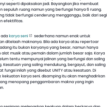
yi seperti dipaksakan jadi. Bayangkan jika membuat
 sepuluh ruang namun yang berfungsi hanya 6 ruang.
ang tidak berfungsi cenderung mengganggu, baik dari segi
 efektifitas.
 ada
karya seni
sederhana namun enak untuk
dan ditelaah maknanya. Bila ada karya atau repertoar
kadang itu bukan karyanya yang besar, namun hanya
 alat musik atau pemain dalam jumlah besar saja. Karya
elum tentu mempunyai jalinan yang berfungsi dan saling
 Kesatuan yang saling mendukung, bergayut, dan saling
 fungsi inilah yang disebut UNITY atau kesatuan. Di
tak kekuatan karya seni. disamping itu akan menghadirkan
yang menopang penggambaran makna yang ingin
n.
ya seniman melepaskan keakuan dalam berkarya dan