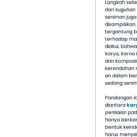
Langkah sela
dari suguhan
seniman juga
disampaikan.
tergantung 
terhadap mas
diakui, bahw
karya, karna
dan komposisi
kerendahan 
an dalam ber
sedang senima
Pandangan la
diantara
kar
penilaian pad
hanya berkar
bentuk keinda
harus menyei