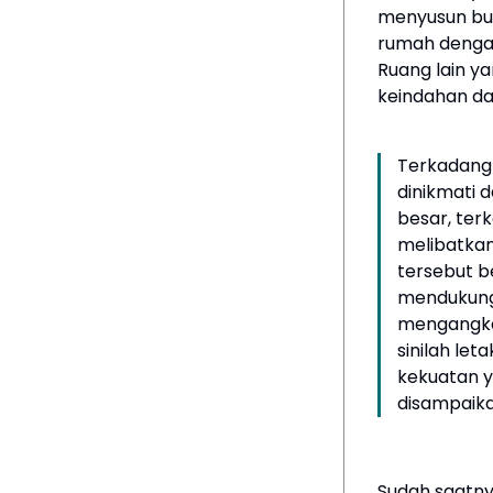
menyusun bun
rumah dengan
Ruang lain y
keindahan dan
Terkadang
dinikmati 
besar, ter
melibatkan
tersebut b
mendukung.
mengangkat
sinilah le
kekuatan 
disampaika
Sudah saatn