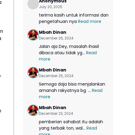
Anonymous
a
July 20, 2025
terima kasih untuk informasi dan
pengetahuan nya
Read more
an
Mbah Dinan
a
December 26, 2024
Jalan aja Dey, masalah ihasil
dibaca atau tidak yg...
Read
more
Mbah Dinan
,
December 25, 2024
Semoga daja bisa menjalankan
amanah rakyatnya bg. ...
Read
more
Mbah Dinan
n
December 23, 2024
pemberian sahabat itu adalah
yang terbaik ton, wal...
Read
more