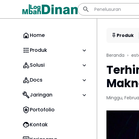
Home
Produk
Produk
Beranda
est
Solusi
Terhi
Makn
Docs
Jaringan
Minggu, Februar
Portofolio
Kontak