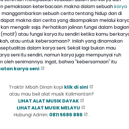
an pemaksaan keterbacaan makna dalam sebuah
karya
a manggambarkan sebuah cerita tentang hidup dan di
dapat makna dari cerita yang disampaikan melalui kary
arkan mengalir saja. Perhatikan jalinan fungsi dalam bagia
(motif) atau fungsi karya itu sendiri ketika kamu berkary
kah, atau untuk kebersamaan?. Inilah yang dinamakan
eptualitas dalam karya seni. Sekali lagi bukan mau
rya seni itu sendiri, namun karya juga mempunyai ruh
an oleh senimannya. Ingat, bahwa "kebersamaan" itu
atan karya seni
Traktir Mbah Dinan kopi
klik di sini
atau mau beli alat musik Kalimantan?
LIHAT ALAT MUSIK DAYAK
LIHAT ALAT MUSIK MELAYU
Hubungi Admin:
0811 5686 886
.