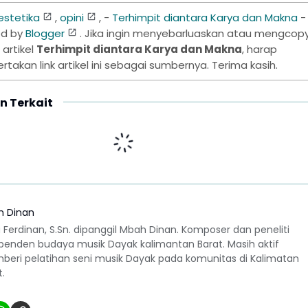
estetika
,
opini
, -
Terhimpit diantara Karya dan Makna
-
ed by
Blogger
. Jika ingin menyebarluaskan atau mengcop
 artikel
Terhimpit diantara Karya dan Makna
, harap
takan link artikel ini sebagai sumbernya. Terima kasih.
n Terkait
h Dinan
 Ferdinan, S.Sn. dipanggil Mbah Dinan. Komposer dan peneliti
penden budaya musik Dayak kalimantan Barat. Masih aktif
eri pelatihan seni musik Dayak pada komunitas di Kalimatan
t.