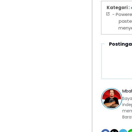
Kategori :
- Power
paste
menyer
Postinga
Mba
Saya
inde
memb
Bara