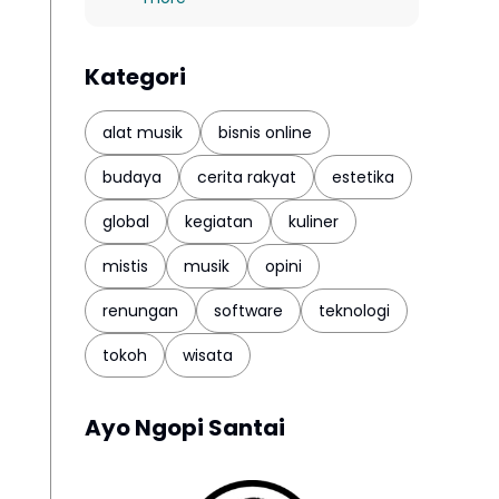
Kategori
alat musik
bisnis online
budaya
cerita rakyat
estetika
global
kegiatan
kuliner
mistis
musik
opini
renungan
software
teknologi
tokoh
wisata
Ayo Ngopi Santai