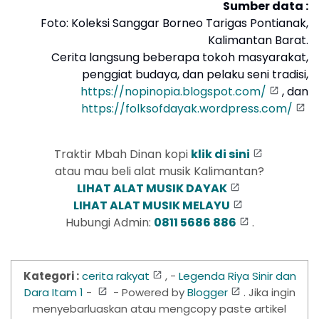
Sumber data :
Foto: Koleksi Sanggar Borneo Tarigas Pontianak,
Kalimantan Barat.
Cerita langsung beberapa tokoh masyarakat,
penggiat budaya, dan pelaku seni tradisi,
https://nopinopia.blogspot.com/
, dan
https://folksofdayak.wordpress.com/
Traktir Mbah Dinan kopi
klik di sini
atau mau beli alat musik Kalimantan?
LIHAT ALAT MUSIK DAYAK
LIHAT ALAT MUSIK MELAYU
Hubungi Admin:
0811 5686 886
.
Kategori :
cerita rakyat
, -
Legenda Riya Sinir dan
Dara Itam 1
-
- Powered by
Blogger
. Jika ingin
menyebarluaskan atau mengcopy paste artikel