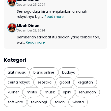
December 25, 2024
Semoga daja bisa menjalankan amanah
rakyatnya bg. ...
Read more
Mbah Dinan
December 23, 2024
pemberian sahabat itu adalah yang terbaik ton,
wal...
Read more
Kategori
alat musik
bisnis online
budaya
cerita rakyat
estetika
global
kegiatan
kuliner
mistis
musik
opini
renungan
software
teknologi
tokoh
wisata