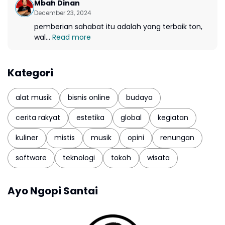
Mbah Dinan
December 23, 2024
pemberian sahabat itu adalah yang terbaik ton,
wal...
Read more
Kategori
alat musik
bisnis online
budaya
cerita rakyat
estetika
global
kegiatan
kuliner
mistis
musik
opini
renungan
software
teknologi
tokoh
wisata
Ayo Ngopi Santai