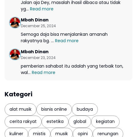
Jalan aja Dey, masalah ihasil dibaca atau tidak
yg...
Read more
Mbah Dinan
December 25, 2024
Semoga daja bisa menjalankan amanah
rakyatnya bg. ...
Read more
Mbah Dinan
December 23, 2024
pemberian sahabat itu adalah yang terbaik ton,
wal...
Read more
Kategori
alat musik
bisnis online
budaya
cerita rakyat
estetika
global
kegiatan
kuliner
mistis
musik
opini
renungan