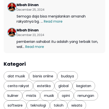
Mbah Dinan
December 25, 2024
Semoga daja bisa menjalankan amanah
rakyatnya bg. ...
Read more
Mbah Dinan
December 23, 2024
pemberian sahabat itu adalah yang terbaik ton,
wal...
Read more
Kategori
alat musik
bisnis online
budaya
cerita rakyat
estetika
global
kegiatan
kuliner
mistis
musik
opini
renungan
software
teknologi
tokoh
wisata