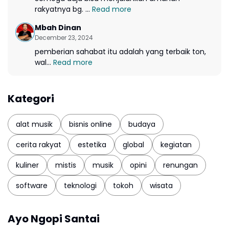
rakyatnya bg. ...
Read more
Mbah Dinan
December 23, 2024
pemberian sahabat itu adalah yang terbaik ton,
wal...
Read more
Kategori
alat musik
bisnis online
budaya
cerita rakyat
estetika
global
kegiatan
kuliner
mistis
musik
opini
renungan
software
teknologi
tokoh
wisata
Ayo Ngopi Santai