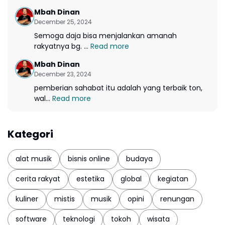
Mbah Dinan
December 25, 2024
Semoga daja bisa menjalankan amanah
rakyatnya bg. ...
Read more
Mbah Dinan
December 23, 2024
pemberian sahabat itu adalah yang terbaik ton,
wal...
Read more
Kategori
alat musik
bisnis online
budaya
cerita rakyat
estetika
global
kegiatan
kuliner
mistis
musik
opini
renungan
software
teknologi
tokoh
wisata