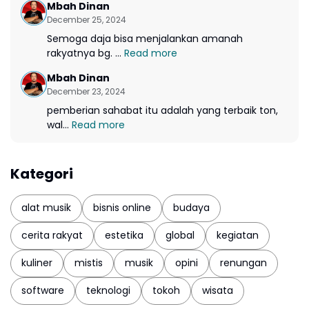
Mbah Dinan
December 25, 2024
Semoga daja bisa menjalankan amanah
rakyatnya bg. ...
Read more
Mbah Dinan
December 23, 2024
pemberian sahabat itu adalah yang terbaik ton,
wal...
Read more
Kategori
alat musik
bisnis online
budaya
cerita rakyat
estetika
global
kegiatan
kuliner
mistis
musik
opini
renungan
software
teknologi
tokoh
wisata