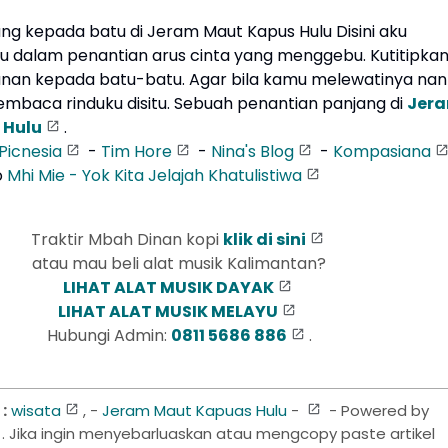
ang kepada batu di Jeram Maut Kapus Hulu Disini aku
du dalam penantian arus cinta yang menggebu. Kutitipka
lanan kepada batu-batu. Agar bila kamu melewatinya nant
mbaca rinduku disitu. Sebuah penantian panjang di
Jer
 Hulu
.
Picnesia
-
Tim Hore
-
Nina's Blog
-
Kompasiana
o
Mhi Mie - Yok Kita Jelajah Khatulistiwa
Traktir Mbah Dinan kopi
klik di sini
atau mau beli alat musik Kalimantan?
LIHAT ALAT MUSIK DAYAK
LIHAT ALAT MUSIK MELAYU
Hubungi Admin:
0811 5686 886
.
:
wisata
, -
Jeram Maut Kapuas Hulu
-
- Powered by
. Jika ingin menyebarluaskan atau mengcopy paste artikel