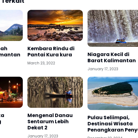
 Terkait
mah
Kembara Rindu di
Niagara Kecil di
imantan
Pantai Kura kura
Barat Kalimantan
March 23, 2022
January 17, 2023
ta
Mengenal Danau
Pulau Seliimpai,
g
Sentarum Lebih
Destinasi Wisata
Dekat 2
Penangkaran Peny
January 17, 2023