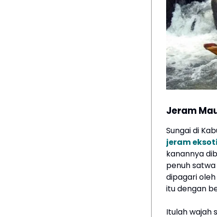
Jeram Mau
Sungai di Ka
jeram eksot
kanannya dib
penuh satwa 
dipagari ole
itu dengan be
Itulah wajah