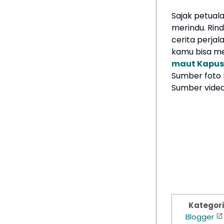
Sajak petual
merindu. Rin
cerita perja
kamu bisa me
maut Kapus
Sumber foto
Sumber vide
Kategori 
Blogger