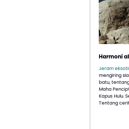
Harmoni a
Jeram eksoti
mengiring si
batu, tentan
Maha Pencipta
Kapus Hulu. 
Tentang cerit