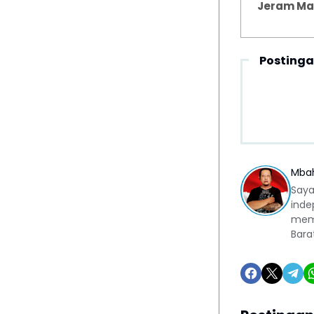
Jeram Ma
Postinga
Mba
Saya
inde
memb
Bara