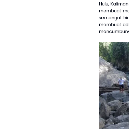
Hulu, Kaliman
membuat man
semangat hid
membuat adre
mencumbunya