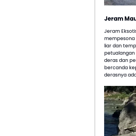
Jeram Mau
Jeram Eksoti
mempesona d
liar dan tem
petualangan 
deras dan pe
bercanda kep
derasnya ada