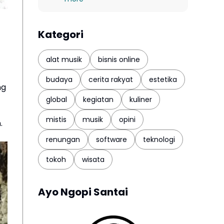
Kategori
alat musik
bisnis online
budaya
cerita rakyat
estetika
ng
global
kegiatan
kuliner
mistis
musik
opini
.
renungan
software
teknologi
tokoh
wisata
Ayo Ngopi Santai